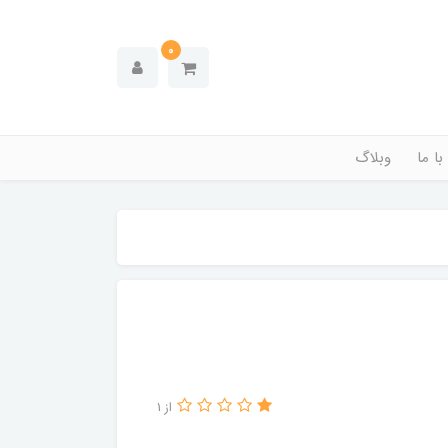
0
ا ما
وبلاگ
از 1