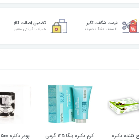
قیمت شگفت‌انگیز
تضمین اصالت کالا
تا سقف 50% تخفیف
همراه با گارانتی معتبر
لره
کرم دکلره بلگا 125 گرمی
پودر دکلره 500 گرمی ج