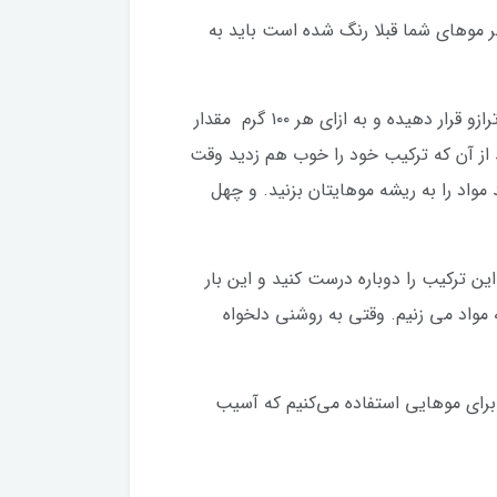
گر موهای شما قبلا رنگ شده است باید به
ترکیب خود را به سه قسمت تقسیم کنید دو سوم از ترکیب را دکو کرم و یک سوم را پودر دکلره بریزید ترکیب را روی ترازو قرار دهیده و به ازای هر ۱۰۰ گرم مقدار
ان خالص استفاده کنید. حالا باید ترکیب را با اکسیدان ۶% بیامیزید. بعد از آن که ترکیب خود را خوب هم زدید وقت
بعد از اینکه به پایه 5 رسید حدودا نیم ساعت بعد مواد را به ریشه موهایتان بزنید. و چهل
پایه ۵ روشن کنید. برای آن که موهای شما تا پایه 10 روشن شود باید این ترکیب را دوباره درست کنید و این بار
مرحله قبل ابتدا ساقه موها را مواد می زنیم وقتی به پایه 10 رسید به ریشه مواد می زنیم. وقتی به روشنی دلخواه
یب را بیشتر برای موهایی استفاده می‌کنیم که آسیب