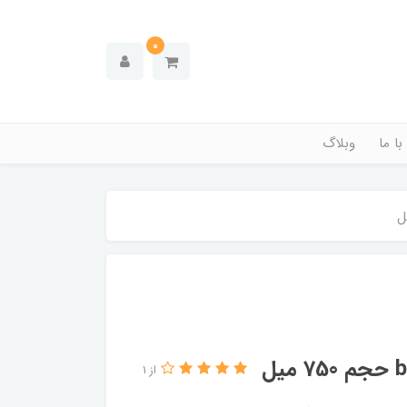
0
ا ما
وبلاگ
از 1