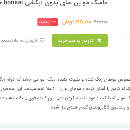
ماسک مو بن سای بدون آبکشی bonsai حجم 750 میل
195,000
تومان
200,000
تخفیف
3٪
افزودن به سبدخرید
افزودن به علاقه‌مندی
مو بن سای بدون آبکشی BONSAI مخصوص موهای رنگ شده و تثبیت کننده رنگ مو می باشد که
ه کردن را آسان کرده و موهای وز را کاملا نظم میدهد این محصول 
 مو _ احیا کننده موویتامینه کردن مو_ نرم کننده قوی _ نظم دهنده