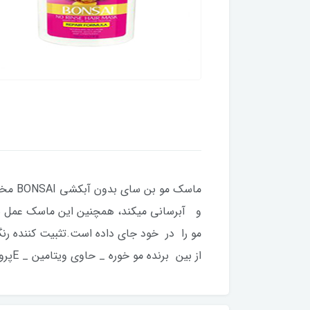
ماسک 
و آبرسانی میکند، همچنین این ماسک عمل شان
مو را در خود جای داده است.تثبیت کننده رنگ
از بین برنده مو خوره _ حاوی ویتامین _ Eپروو ویتامین B5پروتئین گندم هیدرولیز شده