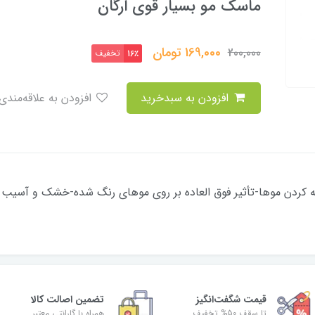
ماسک مو بسیار قوی ارگان
169,000
تومان
200,000
تخفیف
16٪
افزودن به سبدخرید
افزودن به علاقه‌مندی
ه کردن موها-تأثیر فوق العاده بر روی موهای رنگ شده-خشک و آسیب 
قیمت شگفت‌انگیز
تضمین اصالت کالا
تا سقف 50% تخفیف
همراه با گارانتی معتبر