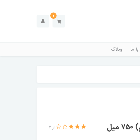
0
ا ما
وبلاگ
یل
از 2