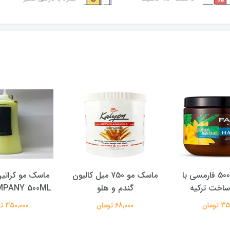
ماسک مو 500 فارمسی با
ماسک مو 750 میل کالیون
ماسک مو کراتی
اخت ترکیه
گندم و هلو
MPANY 500ML
تومان
68,000 تومان
350,000 تومان