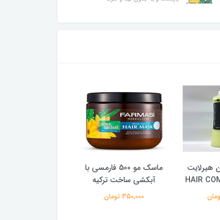
ن هیرلایت
ماسک مو 500 فارمسی با
ماسک مو 50
HAIR CO
آبکشی ساخت ترکیه
گندم و هلو
350,000 تومان
68,000 تومان