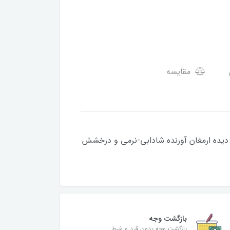
مقایسه
دیده ارمغان آورنده شادابی-نرمی و درخشش
بازگشت وجه
بازگشت وجه بدون قید و شرط