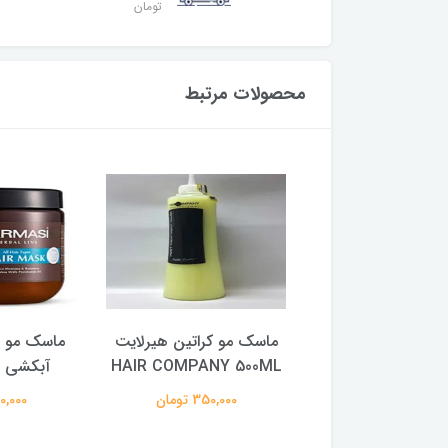
تومان
محصولات مرتبط
ماسک مو 750 میل کالیون
ماسک مو کراتین هیرلایت
گندم و هلو
HAIR COMPANY 500ML
آبکشی س
68,000 تومان
350,000 تومان
350,000 