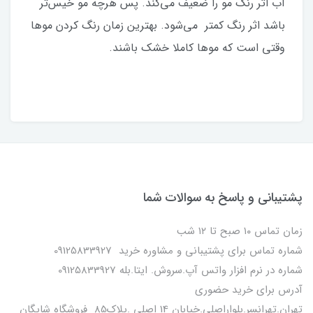
آب اثر رنگ مو را ضعیف می‌کند. پس هرچه مو خیس‌تر
باشد اثر رنگ کمتر می‌شود. بهترین زمان رنگ کردن موها
وقتی است که موها کاملا خشک باشند.
پشتیبانی و پاسخ به سوالات شما
زمان تماس ۱۰ صبح تا ۱۲ شب
شماره تماس برای پشتیبانی و مشاوره خرید 09125833927
شماره در نرم افزار واتس آپ.سروش. ایتا.بله 09125833927
آدرس برای خرید حضوری
تهران.تهرانسر.بلواراصلی.خیابان 14 اصلی .پلاک85 فروشگاه شایگان