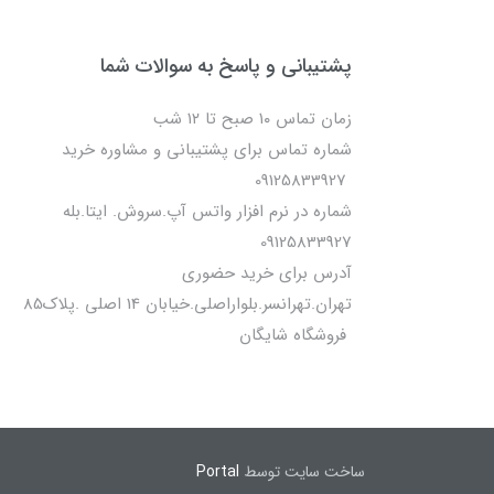
پشتیبانی و پاسخ به سوالات شما
زمان تماس ۱۰ صبح تا ۱۲ شب
شماره تماس برای پشتیبانی و مشاوره خرید
09125833927
شماره در نرم افزار واتس آپ.سروش. ایتا.بله
09125833927
آدرس برای خرید حضوری
تهران.تهرانسر.بلواراصلی.خیابان 14 اصلی .پلاک85
فروشگاه شایگان
ساخت سایت توسط
Portal