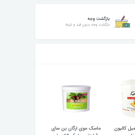
بازگشت وجه
بازگشت وجه بدون قید و شرط
سک مو 750 میل کالیون
ماسک موی ارگان بن سای
ماسک مو کراتین هی