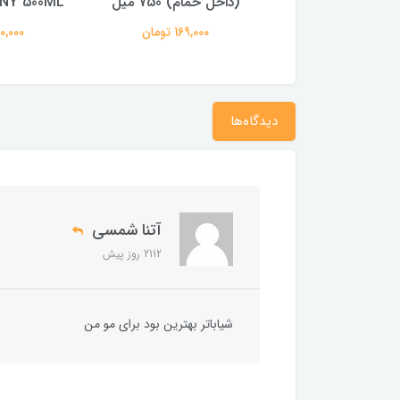
گندم و هلو
(داخل حمام) 750 میل
NY 500ML
68,000 تومان
169,000 تومان
350,000 
دیدگاه‌ها
آتنا شمسی
2112 روز پیش
شیاباتر بهترین بود برای مو من