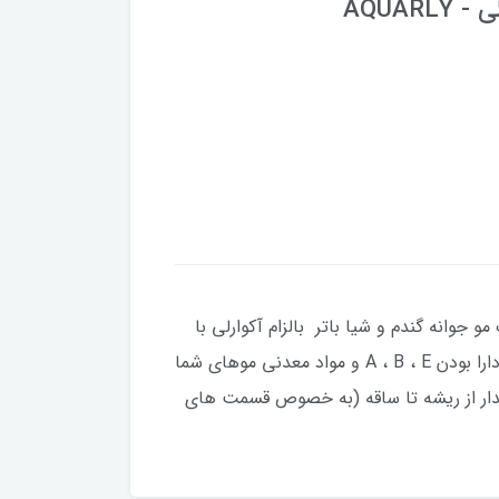
AQUAR
 و شیاباتر بالزام آکوارلی - AQUARLY Balsam Regenerating alle Proteine del Granoماسک مو جوانه گندم و شیا باتر بالزام آکوارلی با
دارای بودن عصاره جوانه گندم موهای شما را تقویت کرده و موجب ترمیم و حجیم شدن مو می شود. این محصول با دارا بودن A ، B ، E و مواد معدنی موهای شما
مدار از ریشه تا ساقه (به خصوص قسمت های