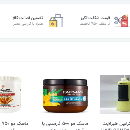
قیمت شگفت‌انگیز
تضمین اصالت کالا
تا سقف 50% تخفیف
همراه با گارانتی معتبر
اتین هیرلایت
ماسک مو 500 فارمسی با
ما