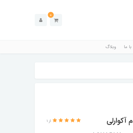
0
ا ما
وبلاگ
از 1